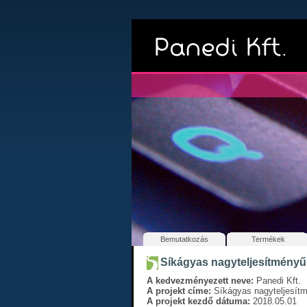
Bemutatkozás
Termékek
Síkágyas nagyteljesítményű
A kedvezményezett neve:
Panedi Kft.
A projekt címe:
Síkágyas nagyteljesítm
A projekt kezdő dátuma:
2018.05.01