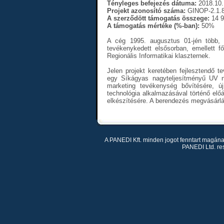
Tényleges befejezés dátuma:
2018.10.
Projekt azonosító száma:
GINOP-2.1.8
A szerződött támogatás összege:
14 9
A támogatás mértéke (%-ban):
50%
A cég 1995. augusztus 01-jén több, 
tevékenykedett elsősorban, emellett f
Regionális Informatikai klaszternek.
Jelen projekt keretében fejlesztendő 
egy Síkágyas nagyteljesítményű UV ny
marketing tevékenység bővítésére, új 
technológia alkalmazásával történő elő
elkészítésére. A berendezés megvásárlás
A PANEDI Kft. minden jogot fenntart magána
PANEDI Ltd. rese