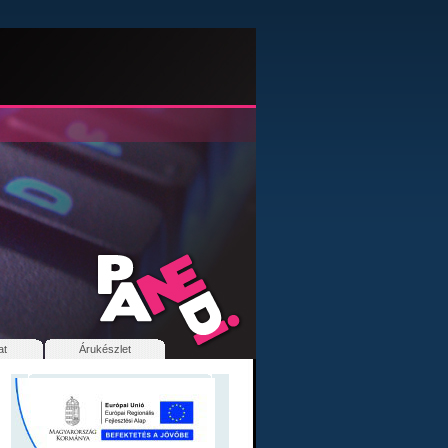
at
Árukészlet