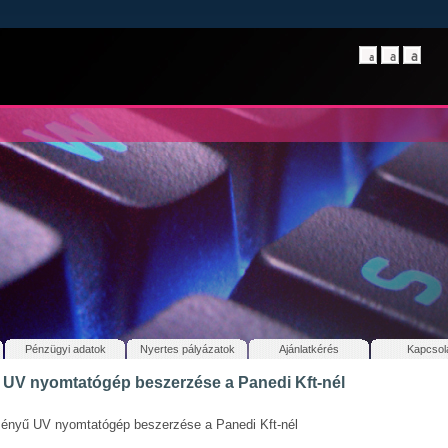
Pénzügyi adatok
Nyertes pályázatok
Ajánlatkérés
Kapcsol
 UV nyomtatógép beszerzése a Panedi Kft-nél
ényű UV nyomtatógép beszerzése a Panedi Kft-nél