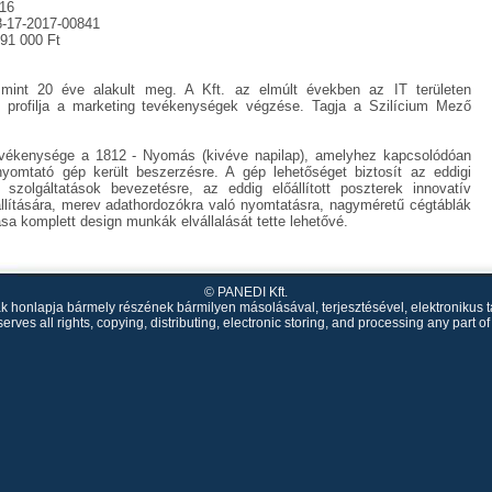
16
-17-2017-00841
91 000 Ft
mint 20 éve alakult meg. A Kft. az elmúlt években az IT területen
ő profilja a marketing tevékenységek végzése. Tagja a Szilícium Mező
tevékenysége a 1812 - Nyomás (kivéve napilap), amelyhez kapcsolódóan
omtató gép került beszerzésre. A gép lehetőséget biztosít az eddigi
szolgáltatások bevezetésre, az eddig előállított poszterek innovatív
állítására, merev adathordozókra való nyomtatásra, nagyméretű cégtáblák
a komplett design munkák elvállalását tette lehetővé.
© PANEDI Kft.
k honlapja bármely részének bármilyen másolásával, terjesztésével, elektronikus t
rves all rights, copying, distributing, electronic storing, and processing any part 